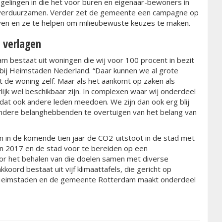
egelingen in die het voor buren en eigenaar-bewoners in
 verduurzamen. Verder zet de gemeente een campagne op
ven en ze te helpen om milieubewuste keuzes te maken.
 verlagen
 bestaat uit woningen die wij voor 100 procent in bezit
 bij Heimstaden Nederland. “Daar kunnen we al grote
de woning zelf. Maar als het aankomt op zaken als
k wel beschikbaar zijn. In complexen waar wij onderdeel
 dat ook andere leden meedoen. We zijn dan ook erg blij
dere belanghebbenden te overtuigen van het belang van
 in de komende tien jaar de CO2-uitstoot in de stad met
an 2017 en de stad voor te bereiden op een
or het behalen van die doelen samen met diverse
kkoord bestaat uit vijf klimaattafels, die gericht op
n Heimstaden en de gemeente Rotterdam maakt onderdeel