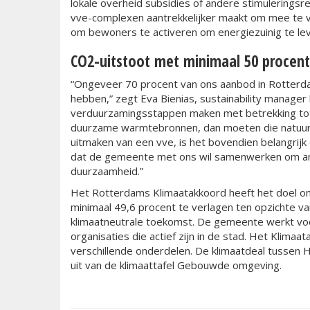
lokale overheid subsidies of andere stimuleringsr
vve-complexen aantrekkelijker maakt om mee te
om bewoners te activeren om energiezuinig te le
CO2-uitstoot met minimaal 50 procent
“Ongeveer 70 procent van ons aanbod in Rotterdam
hebben,” zegt Eva Bienias, sustainability manager
verduurzamingsstappen maken met betrekking tot 
duurzame warmtebronnen, dan moeten die natuurlij
uitmaken van een vve, is het bovendien belangrijk
dat de gemeente met ons wil samenwerken om an
duurzaamheid.”
Het Rotterdams Klimaatakkoord heeft het doel om
minimaal 49,6 procent te verlagen ten opzichte v
klimaatneutrale toekomst. De gemeente werkt vo
organisaties die actief zijn in de stad. Het Klimaata
verschillende onderdelen. De klimaatdeal tusse
uit van de klimaattafel Gebouwde omgeving.