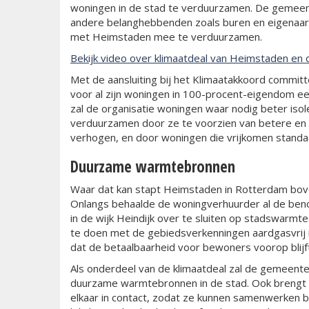
woningen in de stad te verduurzamen. De gemeent
andere belanghebbenden zoals buren en eigenaar
met Heimstaden mee te verduurzamen.
Bekijk video over klimaatdeal van Heimstaden e
Met de aansluiting bij het Klimaatakkoord commit
voor al zijn woningen in 100-procent-eigendom ee
zal de organisatie woningen waar nodig beter is
verduurzamen door ze te voorzien van betere en mi
verhogen, en door woningen die vrijkomen standaa
Duurzame warmtebronnen
Waar dat kan stapt Heimstaden in Rotterdam bo
Onlangs behaalde de woningverhuurder al de ben
in de wijk Heindijk over te sluiten op stadswarmt
te doen met de gebiedsverkenningen aardgasvrij 
dat de betaalbaarheid voor bewoners voorop blijft
Als onderdeel van de klimaatdeal zal de gemeente
duurzame warmtebronnen in de stad. Ook brengt
elkaar in contact, zodat ze kunnen samenwerken b