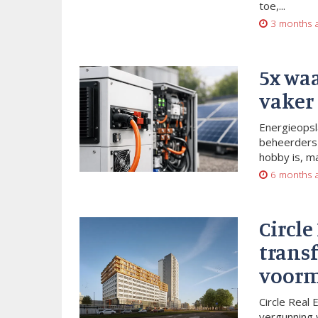
toe,...
3 months 
5x wa
vaker
Energieopsl
beheerders 
hobby is, m
6 months 
Circle
trans
voorm
Circle Real 
vergunning 