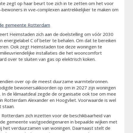
e zegt op haar beurt toe zich in te zetten om het voor
-bewoners in vve-complexen aantrekkelijker te maken om
n de gemeente Rotterdam
teert Heimstaden zich aan de doelstelling om vóór 2030
n energielabel C of beter te behalen. Om dat te bereiken
oleren. Ook zegt Heimstaden toe deze woningen te
lieuvriendelijke installaties die het wooncomfort
rd over te sluiten van gas op elektrisch koken.
vendien over op de meest duurzame warmtebronnen.
odigde bewonersakkoorden op om in 2027 zijn woningen
e. In de klimaatdeal zegde de organisatie ook toe om mee
in Rotterdam Alexander en Hoogvliet. Voorwaarde is wel
 staan.
 Rotterdam zich inzetten voor de beschikbaarheid van
 de gemeente vastgoedeigenaren in bepaalde wijken met
ij het verduurzamen van woningen. Daarnaast stelt de