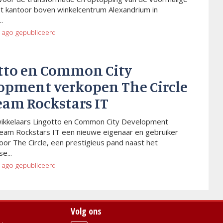
t kantoor boven winkelcentrum Alexandrium in
.
 ago
gepubliceerd
tto en Common City
opment verkopen The Circle
eam Rockstars IT
wikkelaars Lingotto en Common City Development
eam Rockstars IT een nieuwe eigenaar en gebruiker
or The Circle, een prestigieus pand naast het
e...
 ago
gepubliceerd
Volg ons