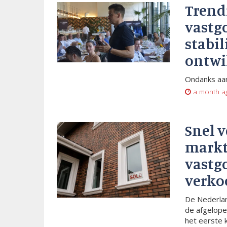
Trend
vastg
stabil
ontwi
Ondanks aan
a month a
Snel 
markt
vastg
verko
De Nederlan
de afgelope
het eerste 