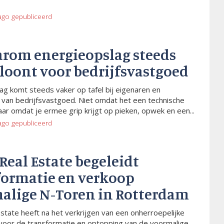
ago
gepubliceerd
arom energieopslag steeds
 loont voor bedrijfsvastgoed
ag komt steeds vaker op tafel bij eigenaren en
van bedrijfsvastgoed. Niet omdat het een technische
aar omdat je ermee grip krijgt op pieken, opwek en een...
ago
gepubliceerd
 Real Estate begeleidt
formatie en verkoop
alige N-Toren in Rotterdam
Estate heeft na het verkrijgen van een onherroepelijke
voor de transformatie en optopping van de voormalige