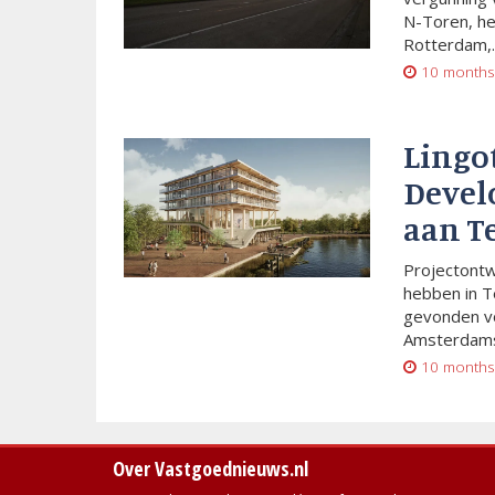
N-Toren, he
Rotterdam,..
10 months
Lingo
Devel
aan T
Projectont
hebben in T
gevonden vo
Amsterdams
10 months
Over Vastgoednieuws.nl