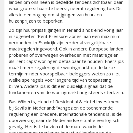
landen om ons heen is dezelfde tendens zichtbaar: daar
waar grote schaarste heerst, neemt regulering toe. Dit
alles in een poging om stijgingen van huur- en
huizenprijzen te beperken.
Zo zijn huurprijsstijgingen in Ierland sinds eind vorig jaar
in zogeheten ‘Rent Pressure Zones’ aan een maximum
verbonden. In Frankrijk zijn eerder al vergelijkbare
maatregelen ingevoerd. Ook in andere Europese landen
proberen of overwegen overheden met maatregelen
als ‘rent caps’ woningen betaalbaar te houden. Enerzijds
maakt meer regulering de woningmarkt op de korte
termijn minder voorspelbaar: beleggers weten zo niet
welke spelregels voor langere tijd van toepassing
blijven. Anderzijds is dit een duidelijk signaal dat de
fundamenten van de woningmarkt nog steeds sterk zijn.
Bas Wilberts, Head of Residential & Hotel Investment
bij Savills in Nederland: “Aangezien de toenemende
regulering een bredere, internationale tendens is, is de
doorwerking naar de Nederlandse situatie een logisch
gevolg. Het is te bezien of de mate waarin de
voorgenomen regulering impact zal hebben op de