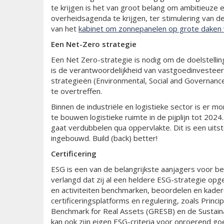
te krijgen is het van groot belang om ambitieuze 
overheidsagenda te krijgen, ter stimulering van 
van het
kabinet om zonnepanelen op grote daken v
Een N
et-Zero strategie
Een Net Zero-strategie is nodig om de doelstellin
is de verantwoordelijkheid van vastgoedinvesteer
strategieën (Environmental, Social and Governance
te overtreffen.
Binnen de industriële en logistieke sector is er m
te bouwen logistieke ruimte in de pijplijn tot 202
gaat verdubbelen qua oppervlakte. Dit is een uitst
ingebouwd. Build (back) better!
Certificering
ESG is een van de belangrijkste aanjagers voor 
verlangd dat zij al een heldere ESG-strategie op
en activiteiten benchmarken, beoordelen en kader
certificeringsplatforms en regulering, zoals Princ
Benchmark for Real Assets (GRESB) en de Sustaina
kan ook zijn eigen ESG-criteria voor onroerend 