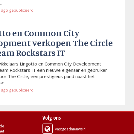
.
 ago
gepubliceerd
tto en Common City
opment verkopen The Circle
eam Rockstars IT
wikkelaars Lingotto en Common City Development
eam Rockstars IT een nieuwe eigenaar en gebruiker
or The Circle, een prestigieus pand naast het
e...
 ago
gepubliceerd
Volg ons
de
vastgoednieuws.nl
met