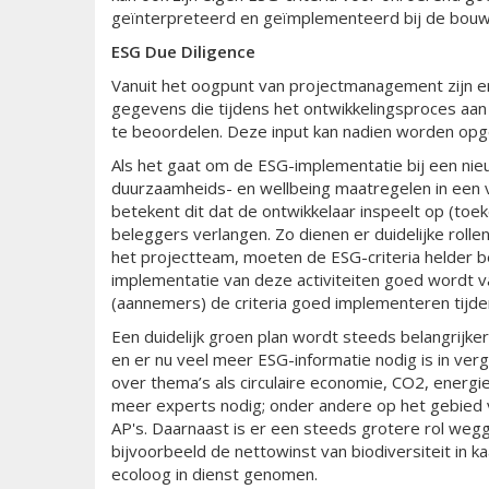
geïnterpreteerd en geïmplementeerd bij de bouw 
ESG Due Diligence
Vanuit het oogpunt van projectmanagement zijn e
gegevens die tijdens het ontwikkelingsproces aan 
te beoordelen. Deze input kan nadien worden op
Als het gaat om de ESG-implementatie bij een ni
duurzaamheids- en wellbeing maatregelen in een v
betekent dit dat de ontwikkelaar inspeelt op (to
beleggers verlangen. Zo dienen er duidelijke rol
het projectteam, moeten de ESG-criteria helder b
implementatie van deze activiteiten goed wordt 
(aannemers) de criteria goed implementeren tijden
Een duidelijk groen plan wordt steeds belangrijke
en er nu veel meer ESG-informatie nodig is in verge
over thema’s als circulaire economie, CO2, energi
meer experts nodig; onder andere op het gebied v
AP's. Daarnaast is er een steeds grotere rol weg
bijvoorbeeld de nettowinst van biodiversiteit in k
ecoloog in dienst genomen.