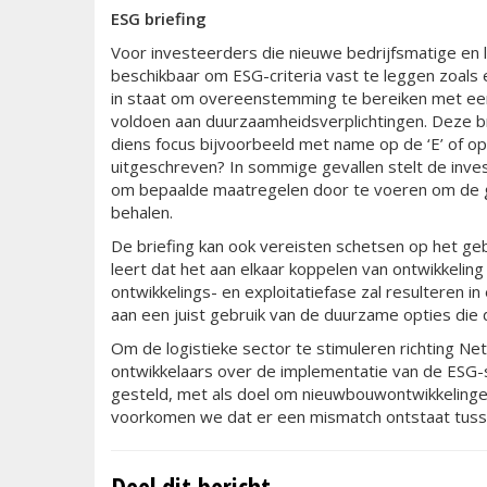
ESG briefing
Voor investeerders die nieuwe bedrijfsmatige en lo
beschikbaar om ESG-criteria vast te leggen zoals 
in staat om overeenstemming te bereiken met een
voldoen aan duurzaamheidsverplichtingen. Deze brie
diens focus bijvoorbeeld met name op de ‘E’ of op d
uitgeschreven? In sommige gevallen stelt de inves
om bepaalde maatregelen door te voeren om de g
behalen.
De briefing kan ook vereisten schetsen op het ge
leert dat het aan elkaar koppelen van ontwikkelin
ontwikkelings- en exploitatiefase zal resulteren in
aan een juist gebruik van de duurzame opties die 
Om de logistieke sector te stimuleren richting Net-
ontwikkelaars over de implementatie van de ESG-s
gesteld, met als doel om nieuwbouwontwikkelingen
voorkomen we dat er een mismatch ontstaat tuss
Deel dit bericht