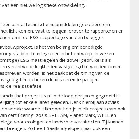
van een nieuwe logistieke ontwikkeling.
r een aantal technische hulpmiddelen gecreëerd om
het licht komen, vast te leggen, erover te rapporteren en
genomen in de ESG-rapportage van een belegger.
euwbouwproject, is het van belang om benodigde
roeg stadium te integreren in het ontwerp. In wezen
ekomstige) ESG-maatregelen die zowel gebruikers als
len en verantwoordelijkheden vastgelegd te worden binnen
eschreven worden, is het zaak dat de timing van de
vastgelegd en behoren de uitvoerende partijen
s de realisatiefase.
r omdat het projectteam in de loop der jaren gegroeid is
lijking tot enkele jaren geleden. Denk hierbij aan advies
e en sociale waarde. Hierdoor heb je in elk projectteam ook
an certificering, zoals BREEAM, Planet Mark, WELL en
gelegd voor ecologen en landschapsarchitecten. Zij kunnen
aart brengen. Zo heeft Savills afgelopen jaar ook een