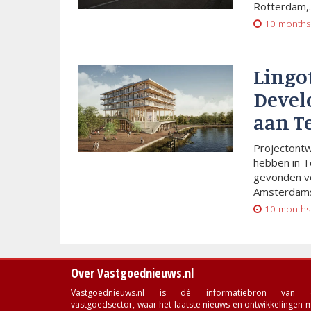
Rotterdam,..
10 months
Lingo
Devel
aan T
Projectont
hebben in T
gevonden vo
Amsterdams
10 months
Over Vastgoednieuws.nl
Vastgoednieuws.nl is dé informatiebron van 
vastgoedsector, waar het laatste nieuws en ontwikkelingen 