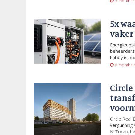
3 months 
5x wa
vaker
Energieopsl
beheerders 
hobby is, m
6 months 
Circle
trans
voorm
Circle Real 
vergunning 
N-Toren, he