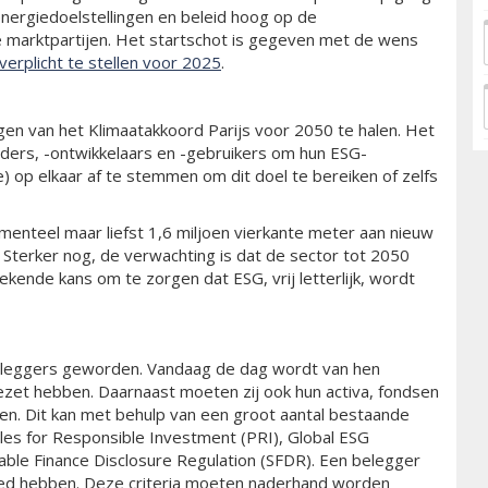
energiedoelstellingen en beleid hoog op de
de marktpartijen. Het startschot is gegeven met de wens
erplicht te stellen voor 2025
.
gen van het Klimaatakkoord Parijs voor 2050 te halen. Het
ders, -ontwikkelaars en -gebruikers om hun ESG-
) op elkaar af te stemmen om dit doel te bereiken of zelfs
omenteel maar liefst 1,6 miljoen vierkante meter aan nieuw
4. Sterker nog, de verwachting is dat de sector tot 2050
ekende kans om te zorgen dat ESG, vrij letterlijk, wordt
beleggers geworden. Vandaag de dag wordt van hen
gezet hebben. Daarnaast moeten zij ook hun activa, fondsen
en. Dit kan met behulp van een groot aantal bestaande
iples for Responsible Investment (PRI), Global ESG
ble Finance Disclosure Regulation (SFDR). Een belegger
goed hebben. Deze criteria moeten naderhand worden