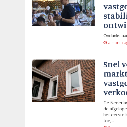
vastg
stabil
ontwi
Ondanks aan
a month a
Snel 
markt
vastg
verko
De Nederlan
de afgelope
het eerste 
toe,...